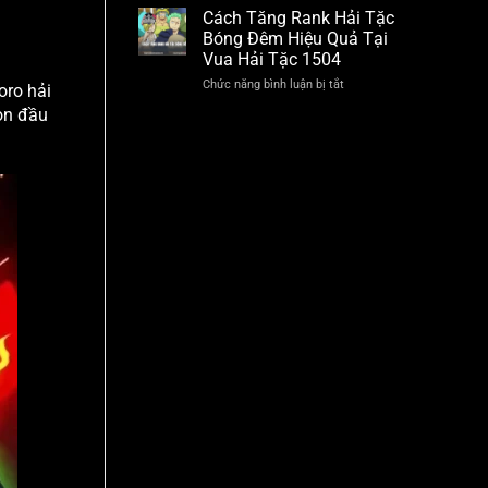
Vượt
Cách Tăng Rank Hải Tặc
Bước
Ải
Chuẩn
Bóng Đêm Hiệu Quả Tại
Nhanh
Nhất
Vua Hải Tặc 1504
Cho
Tân
Chức năng bình luận bị tắt
ở
oro hải
Thủ
Cách
Tại
đòn đầu
Tăng
Vua
Rank
Hải
Hải
Tặc
Tặc
1504
Bóng
Đêm
Hiệu
Quả
Tại
Vua
Hải
Tặc
1504