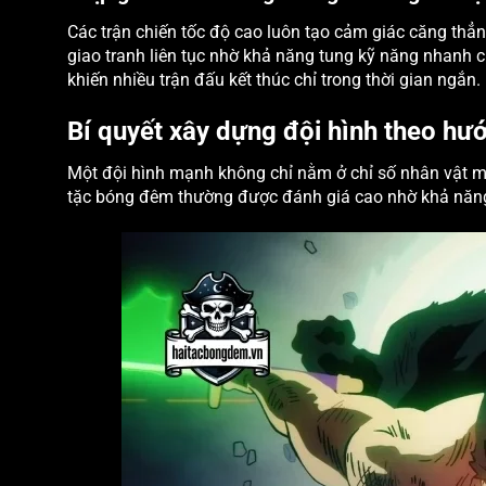
Các trận chiến tốc độ cao luôn tạo cảm giác căng thẳn
giao tranh liên tục nhờ khả năng tung kỹ năng nhanh 
khiến nhiều trận đấu kết thúc chỉ trong thời gian ngắn.
Bí quyết xây dựng đội hình theo hướ
Một đội hình mạnh không chỉ nằm ở chỉ số nhân vật mà
tặc bóng đêm thường được đánh giá cao nhờ khả năng t