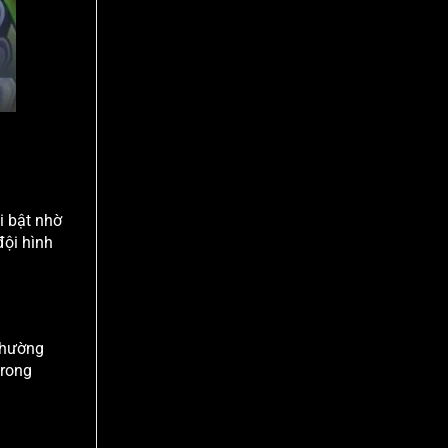
i bật nhờ
đội hình
 thường
trong