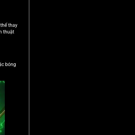
thể thay
n thuật
tặc bóng