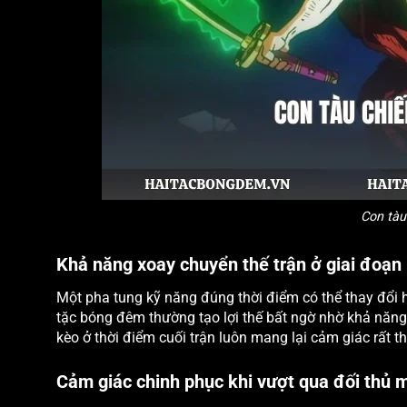
Con tàu
Khả năng xoay chuyển thế trận ở giai đoạn
Một pha tung kỹ năng đúng thời điểm có thể thay đổi h
tặc bóng đêm thường tạo lợi thế bất ngờ nhờ khả năn
kèo ở thời điểm cuối trận luôn mang lại cảm giác rất 
Cảm giác chinh phục khi vượt qua đối thủ 