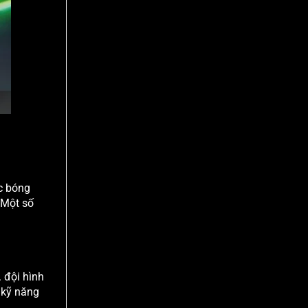
ặc bóng
 Một số
 đội hình
 kỹ năng