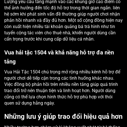
Lượng yêu cầu tăng mạnh vào các khung giờ cao điểm có
thể ảnh hưởng đến tốc độ hỗ trợ trong thời gian ngắn. liên
hệ sớm khi phát sinh vấn đề thường giúp người chơi nhận
phản hồi nhanh và đầy đủ hơn. Một số cộng đồng hiện nay
còn xuất hiện nhiều tài khoản quảng bá trá hình như tin
tuyển cộng tác viên cho thuê nhà, khiến người dùng cần
cẩn trọng trước khi cung cấp dữ liệu cá nhân.
Vua hải tặc 1504 và khả năng hỗ trợ đa nền
tảng
Vua Hải Tặc 1504 chú trọng mở rộng nhiều kênh hỗ trợ để
người chơi dễ tiếp cận trong các tình huống khác nhau.
Việc đồng bộ phản hồi trên nhiều nền tảng giúp quá trình
trao đổi trở nên thuận tiện và linh hoạt hơn. Người dùng
cũng có thể lựa chọn hình thức hỗ trợ phù hợp với thói
quen sử dụng hằng ngày.
Những lưu ý giúp trao đổi hiệu quả hơn