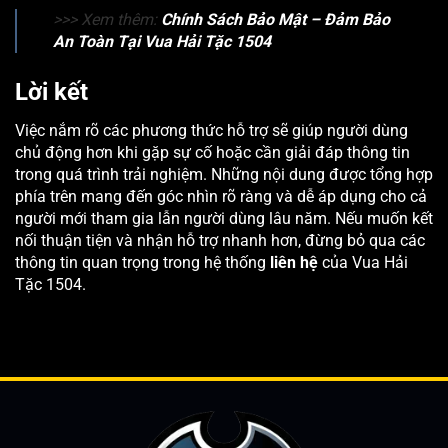
>>> Xem thêm:
Chính Sách Bảo Mật – Đảm Bảo
An Toàn Tại Vua Hải Tặc 1504
Lời kết
Việc nắm rõ các phương thức hỗ trợ sẽ giúp người dùng
chủ động hơn khi gặp sự cố hoặc cần giải đáp thông tin
trong quá trình trải nghiệm. Những nội dung được tổng hợp
phía trên mang đến góc nhìn rõ ràng và dễ áp dụng cho cả
người mới tham gia lẫn người dùng lâu năm. Nếu muốn kết
nối thuận tiện và nhận hỗ trợ nhanh hơn, đừng bỏ qua các
thông tin quan trọng trong hệ thống
liên hệ
của Vua Hải
Tặc 1504.