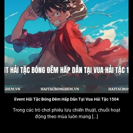
Event Hải Tặc Bóng Đêm Hấp Dẫn
Event Hải Tặc Bóng Đêm Hấp Dẫn Tại Vua Hải Tặc 1504
Trong các trò chơi phiêu lưu chiến thuật, chuỗi hoạt
động theo mùa luôn mang [...]