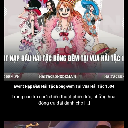
Event Nạp Đầu Hải Tặc Bóng Đêm
Event Nạp Đầu Hải Tặc Bóng Đêm Tại Vua Hải Tặc 1504
Trong các trò chơi chiến thuật phiêu lưu, những hoạt
động ưu đãi dành cho [...]